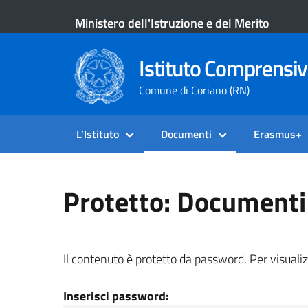
Ministero dell'Istruzione e del Merito
Istituto Comprensiv
Comune di Coriano (RN)
L’Istituto
Documenti
Erasmus+
Protetto: Documenti 
Il contenuto è protetto da password. Per visualiz
Inserisci password: