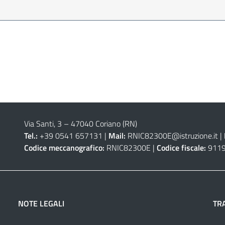
Via Santi, 3 – 47040 Coriano (RN)
Tel.:
+39 0541 657131 |
Mail:
RNIC82300E@istruzione.it
|
Codice meccanografico:
RNIC82300E |
Codice fiscale:
9119
NOTE LEGALI
TR