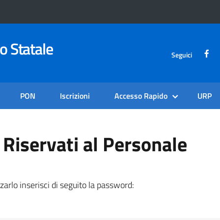
o Statale
Seguici
PON
Iscrizioni
Accesso Rapido
URP
Riservati al Personale
zarlo inserisci di seguito la password: