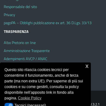
Responsabile del sito
Privacy
pagoPA – Obblighi pubblicazione ex art. 36 D.Lgs. 33/13
TRASPARENZA
Albo Pretorio on line
Amministrazione Trasparente
Adempimenti AVCP / ANAC
x
Accesso Civico
Questo sito rilascia cookies tecnici per
Dichiarazione di accessibilità
consentirne il funzionamento, anche di terza
parte (ma non extra UE). Per saperne di più sui
cookies e su come gestirli, consulta la policy
disponibile nell'apposito link in fondo alla
pagina.
Cookie Policy
Portale realizzato con la piattaforma
Argo Web 4.0
Template Italia configurato sul tema accessibile
EduTheme
V.3.2.1
Tecnici (necessari)
Tecnici (necessari)