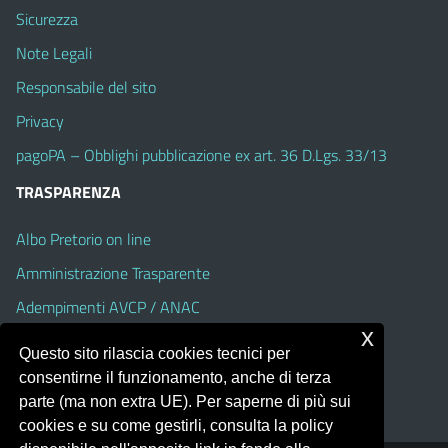
Sicurezza
Note Legali
Responsabile del sito
Privacy
pagoPA – Obblighi pubblicazione ex art. 36 D.Lgs. 33/13
TRASPARENZA
Albo Pretorio on line
Amministrazione Trasparente
Adempimenti AVCP / ANAC
x
Accesso Civico
Questo sito rilascia cookies tecnici per
Dichiarazione di accessibilità
consentirne il funzionamento, anche di terza
parte (ma non extra UE). Per saperne di più sui
cookies e su come gestirli, consulta la policy