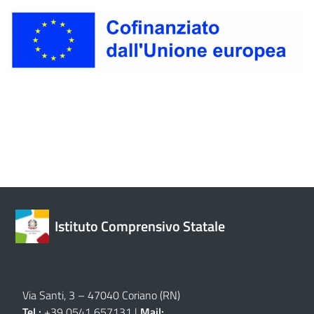
Istituto Comprensivo Statale
Via Santi, 3 – 47040 Coriano (RN)
Tel.:
+39 0541 657131 |
Mail: