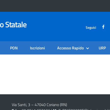
o Statale
Seguici
PON
Iscrizioni
Accesso Rapido
URP
Via Santi, 3 – 47040 Coriano (RN)