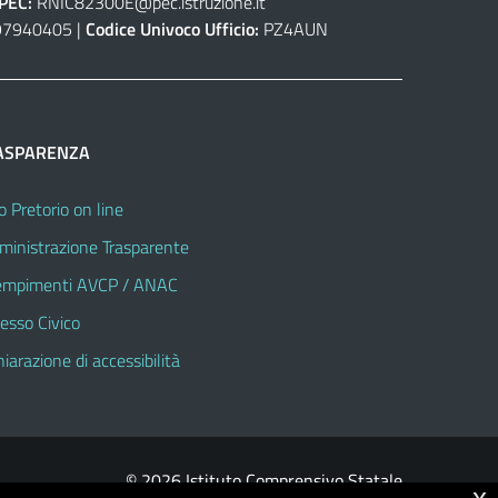
PEC:
RNIC82300E@pec.istruzione.it
7940405 |
Codice Univoco Ufficio:
PZ4AUN
ASPARENZA
o Pretorio on line
inistrazione Trasparente
mpimenti AVCP / ANAC
esso Civico
hiarazione di accessibilità
© 2026 Istituto Comprensivo Statale
x