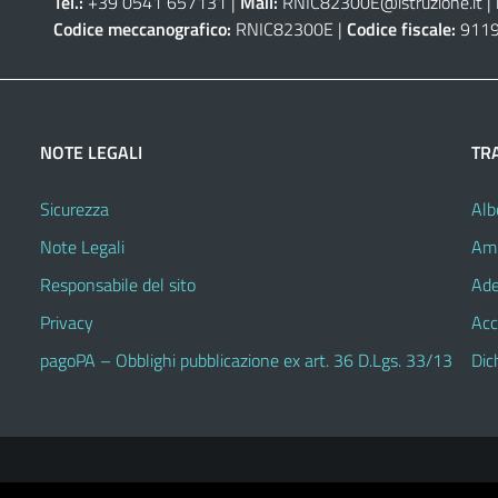
Tel.:
+39 0541 657131 |
Mail:
RNIC82300E@istruzione.it
|
Codice meccanografico:
RNIC82300E |
Codice fiscale:
9119
NOTE LEGALI
TR
Sicurezza
Alb
Note Legali
Amm
Responsabile del sito
Ade
Privacy
Acc
pagoPA – Obblighi pubblicazione ex art. 36 D.Lgs. 33/13
Dic