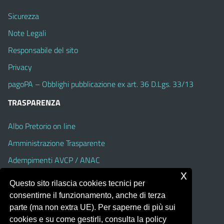
Sicurezza
Note Legali
Responsabile del sito
Privacy
pagoPA – Obblighi pubblicazione ex art. 36 D.Lgs. 33/13
TRASPARENZA
Albo Pretorio on line
Amministrazione Trasparente
Adempimenti AVCP / ANAC
x
Accesso Civico
Questo sito rilascia cookies tecnici per
Dichiarazione di accessibilità
consentirne il funzionamento, anche di terza
parte (ma non extra UE). Per saperne di più sui
cookies e su come gestirli, consulta la policy