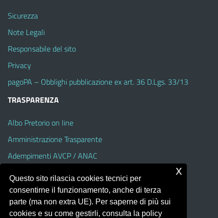
Sicurezza
Note Legali
Responsabile del sito
Privacy
pagoPA – Obblighi pubblicazione ex art. 36 D.Lgs. 33/13
TRASPARENZA
Albo Pretorio on line
Amministrazione Trasparente
Adempimenti AVCP / ANAC
x
Accesso Civico
Questo sito rilascia cookies tecnici per
Dichiarazione di accessibilità
consentirne il funzionamento, anche di terza
parte (ma non extra UE). Per saperne di più sui
cookies e su come gestirli, consulta la policy