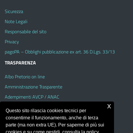
Sicurezza
Note Legali
Responsabile del sito
Privacy
pagoPA – Obblighi pubblicazione ex art. 36 D.Lgs. 33/13
TRASPARENZA
Albo Pretorio on line
Amministrazione Trasparente
Adempimenti AVCP / ANAC
x
Accesso Civico
Questo sito rilascia cookies tecnici per
Dichiarazione di accessibilità
consentirne il funzionamento, anche di terza
parte (ma non extra UE). Per saperne di più sui
cookies e su come gestirli, consulta la policy