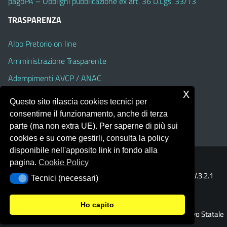
pagoPA – Obblighi pubblicazione ex art. 36 D.Lgs. 33/13
TRASPARENZA
Albo Pretorio on line
Amministrazione Trasparente
Adempimenti AVCP / ANAC
x
Accesso Civico
Questo sito rilascia cookies tecnici per
Dichiarazione di accessibilità
consentirne il funzionamento, anche di terza
parte (ma non extra UE). Per saperne di più sui
cookies e su come gestirli, consulta la policy
disponibile nell'apposito link in fondo alla
pagina.
Cookie Policy
Portale realizzato con la piattaforma
Argo Web 4.0
Template Italia configurato sul tema accessibile
EduTheme
V.3.2.1
Tecnici (necessari)
Tecnici (necessari)
(Alioth)
Ho capito
© 2026 Istituto Comprensivo Statale