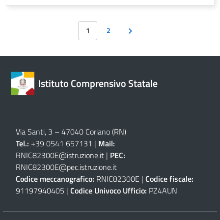
1
2
Istituto Comprensivo Statale
Via Santi, 3 – 47040 Coriano (RN)
Tel.:
+39 0541 657131 |
Mail:
RNIC82300E@istruzione.it
|
PEC:
RNIC82300E@pec.istruzione.it
Codice meccanografico:
RNIC82300E |
Codice fiscale:
91197940405 |
Codice Univoco Ufficio:
PZ4AUN