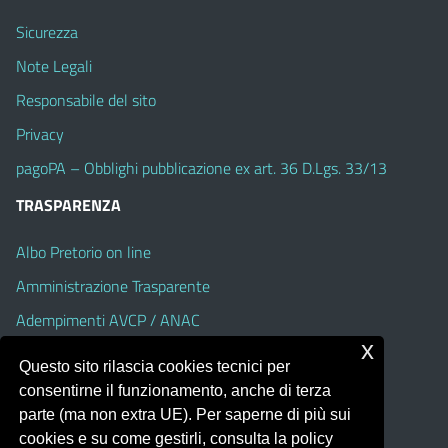
Sicurezza
Note Legali
Responsabile del sito
Privacy
pagoPA – Obblighi pubblicazione ex art. 36 D.Lgs. 33/13
TRASPARENZA
Albo Pretorio on line
Amministrazione Trasparente
Adempimenti AVCP / ANAC
x
Accesso Civico
Questo sito rilascia cookies tecnici per
Dichiarazione di accessibilità
consentirne il funzionamento, anche di terza
parte (ma non extra UE). Per saperne di più sui
cookies e su come gestirli, consulta la policy