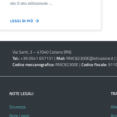
sito Il sito istituzionale …
LEGGI DI PIÙ
Via Santi, 3 – 47040 Coriano (RN)
Tel.:
+39 0541 657131 |
Mail:
RNIC82300E@istruzione.it
|
Codice meccanografico:
RNIC82300E |
Codice fiscale:
9119
NOTE LEGALI
TR
Sicurezza
Alb
Note Legali
Amm