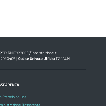
PEC:
RNIC82300E@pec.istruzione.it
7940405 |
Codice Univoco Ufficio:
PZ4AUN
ASPARENZA
o Pretorio on line
inistrazione Trasparente