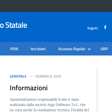
o Statale
Seguici
PON
Iscrizioni
Accesso Rapido
URP
GENERALE
GENNAIO 8, 2020
Informazioni
Amministrazioni responsabili Il sito è stato
realizzato dalla società Argo Software S.r.l., che
ne cura anche la conduzione tecnica. Finalità del