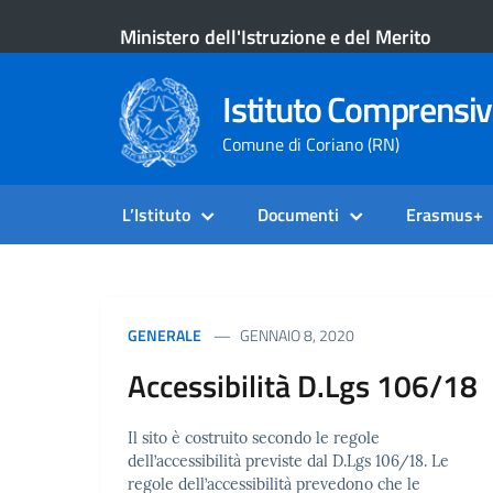
Ministero dell'Istruzione e del Merito
Istituto Comprensiv
Comune di Coriano (RN)
L’Istituto
Documenti
Erasmus+
GENERALE
GENNAIO 8, 2020
Accessibilità D.Lgs 106/18
Il sito è costruito secondo le regole
dell’accessibilità previste dal D.Lgs 106/18. Le
regole dell’accessibilità prevedono che le